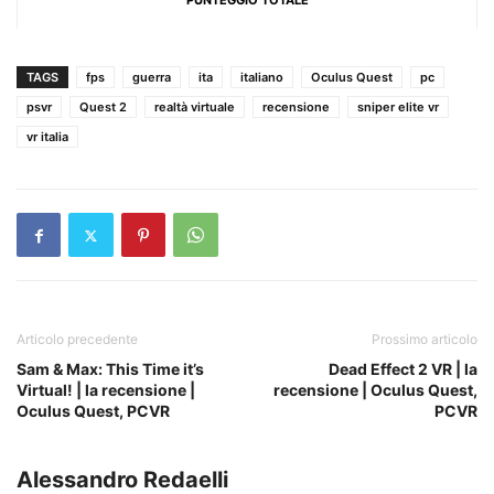
PUNTEGGIO TOTALE
TAGS
fps
guerra
ita
italiano
Oculus Quest
pc
psvr
Quest 2
realtà virtuale
recensione
sniper elite vr
vr italia
Articolo precedente
Prossimo articolo
Sam & Max: This Time it’s
Dead Effect 2 VR | la
Virtual! | la recensione |
recensione | Oculus Quest,
Oculus Quest, PCVR
PCVR
Alessandro Redaelli