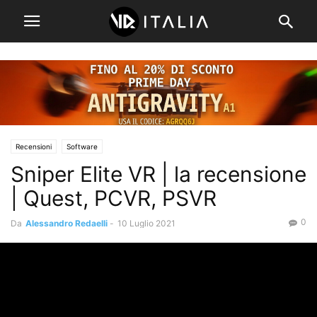
Recensioni
Software
Sniper Elite VR | la recensione
| Quest, PCVR, PSVR
0
Da
Alessandro Redaelli
-
10 Luglio 2021