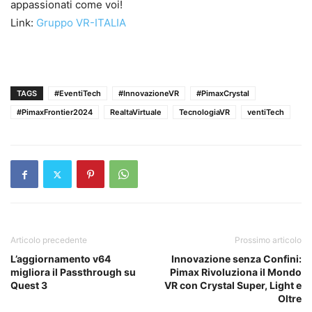
appassionati come voi!
Link:
Gruppo VR-ITALIA
TAGS
#EventiTech
#InnovazioneVR
#PimaxCrystal
#PimaxFrontier2024
RealtaVirtuale
TecnologiaVR
ventiTech
Articolo precedente
Prossimo articolo
L’aggiornamento v64
Innovazione senza Confini:
migliora il Passthrough su
Pimax Rivoluziona il Mondo
Quest 3
VR con Crystal Super, Light e
Oltre