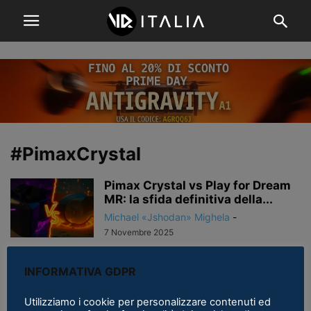
#PimaxCrystal
Pimax Crystal vs Play for Dream
MR: la sfida definitiva della...
Michael «Jshodan» Mighela
-
7 Novembre 2025
Pimax Rivela la Data del Prossimo
INFORMATIVA GDPR
Evento: Pimax Frontier 2024 è...
Michael «Jshodan» Mighela
-
12 Aprile 2024
Utilizziamo i cookie per personalizzare contenuti ed