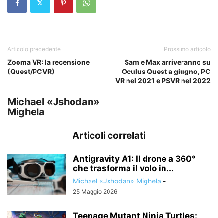
Articolo precedente
Prossimo articolo
Zooma VR: la recensione
Sam e Max arriveranno su
(Quest/PCVR)
Oculus Quest a giugno, PC
VR nel 2021 e PSVR nel 2022
Michael «Jshodan»
Mighela
Articoli correlati
Antigravity A1: Il drone a 360°
che trasforma il volo in...
Michael «Jshodan» Mighela
-
25 Maggio 2026
Teenage Mutant Ninja Turtles: