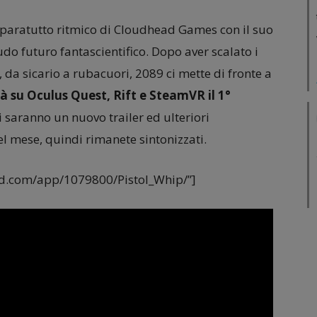
paratutto ritmico di Cloudhead Games con il suo
o futuro fantascientifico. Dopo aver scalato i
a, da sicario a rubacuori, 2089 ci mette di fronte a
rà su Oculus Quest, Rift e SteamVR il 1°
i saranno un nuovo trailer ed ulteriori
el mese, quindi rimanete sintonizzati.
ed.com/app/1079800/Pistol_Whip/”]