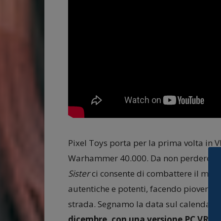
Pixel Toys porta per la prima volta in 
Warhammer 40.000. Da non perdere per 
Sister
ci consente di combattere il male
autentiche e potenti, facendo piovere d
strada. Segnamo la data sul calendari
dicembre, con una versione PC VR pia