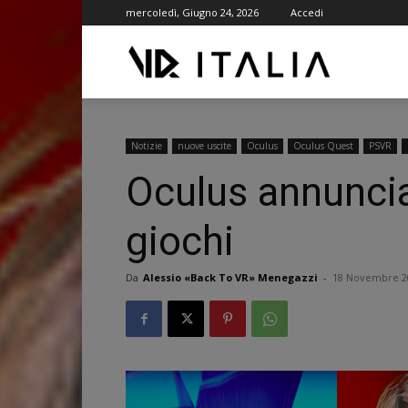
mercoledì, Giugno 24, 2026
Accedi
VR
ITALIA
Notizie
nuove uscite
Oculus
Oculus Quest
PSVR
Oculus annuncia 
giochi
Da
Alessio «Back To VR» Menegazzi
-
18 Novembre 2