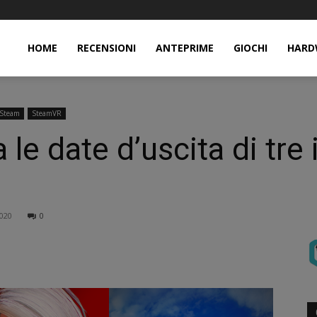
HOME
RECENSIONI
ANTEPRIME
GIOCHI
HARD
Steam
SteamVR
le date d’uscita di tre
020
0