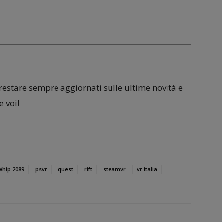
 restare sempre aggiornati sulle ultime novità e
 voi!
 Whip 2089
psvr
quest
rift
steamvr
vr italia