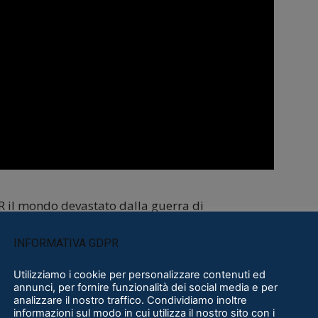
VR il mondo devastato dalla guerra di
i fan del franchise,
Warhammer 40,000: Battle
INFORMATIVA GDPR
 mentre si brandisce una serie di armi
istruzione su chiunque si trovi sulla nostra
Utilizziamo i cookie per personalizzare contenuti ed
annunci, per fornire funzionalità dei social media e per
o: quest’action-adventure
sbarca su Quest l’8
analizzare il nostro traffico. Condividiamo inoltre
informazioni sul modo in cui utilizza il nostro sito con i
nificata già per l’anno prossimo
(in esclusiva