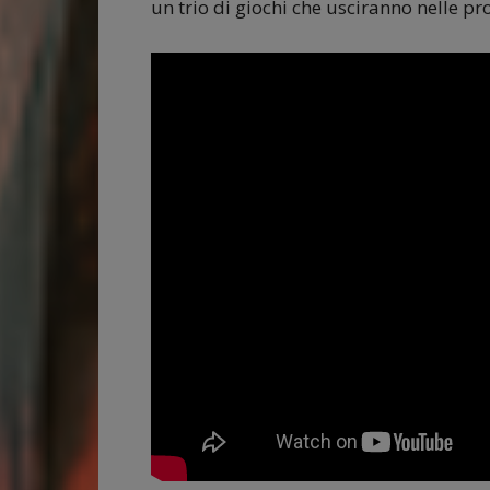
un trio di giochi che usciranno nelle p