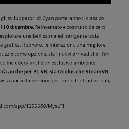
li sviluppatori di Cyan porteranno il classico
il 10 dicembre
. Reinventato e costruito da zero
esplorare una bellissima ed intrigante isola
 grafica, il sonoro, le interazioni, una migliore
zzle come opzione, sia i nuovi arrivati ​​che i fan
gioco includerà anche un esclusivo ambiente
scirà anche per PC VR, sia Oculus che SteamVR
,
ista anche la versione per i monitor tradizionali,
ed.com/app/1255560/Myst/”]