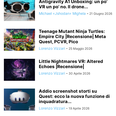
Antigravity A1 Unboxing: un po’
VR un po’ no. Il drone...
Michael «Jshodan» Mighela
-
21 Giugno 2026
Teenage Mutant Ninja Turtles:
Empire City |Recensione| Meta
Quest, PCVR, Pico
Lorenzo Vizzari
-
25 Maggio 2026
Little Nightmares VR: Altered
Echoes |Recensione|
Lorenzo Vizzari
-
30 Aprile 2026
Addio screenshot storti su
Quest: ecco la nuova funzione di
inquadratura...
Lorenzo Vizzari
-
19 Aprile 2026