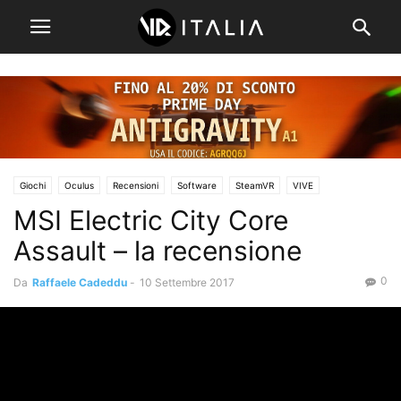
Giochi
Oculus
Recensioni
Software
SteamVR
VIVE
MSI Electric City Core
Assault – la recensione
0
Da
Raffaele Cadeddu
-
10 Settembre 2017