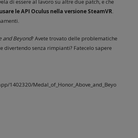
ela di essere al lavoro su altre due patch, e che
i usare le API Oculus nella versione SteamVR
.
rnamenti.
e and Beyond
? Avete trovato delle problematiche
e divertendo senza rimpianti? Fatecelo sapere
m/app/1402320/Medal_of_Honor_Above_and_Beyo