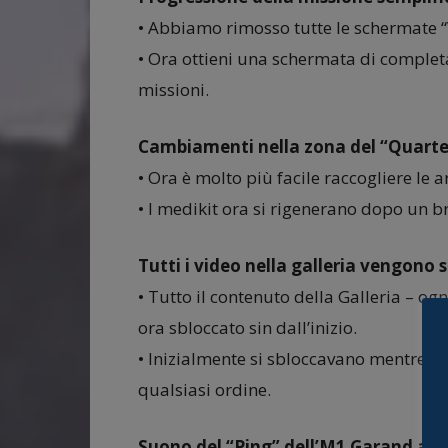
• Abbiamo rimosso tutte le schermate “Vi
• Ora ottieni una schermata di comple
missioni.
Cambiamenti nella zona del “Quart
• Ora è molto più facile raccogliere le ar
• I medikit ora si rigenerano dopo un b
Tutti i video nella galleria vengono sb
• Tutto il contenuto della Galleria – og
ora sbloccato sin dall’inizio.
• Inizialmente si sbloccavano mentre g
qualsiasi ordine.
Suono del “Ping” dell’M1 Garand amp