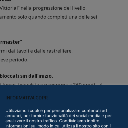
ttoria!” nella progressione del livello.
tamento solo quando completi una delle sei
ermaster”
mi dai tavoli e dalle rastrelliere.
reve periodo.
loccati sin dall’inizio.
ni luogo, intervista e panorama a 360 gradi – è
INFORMATIVA GDPR
iocavi nella campagna, ma ora puoi guardarli in
Utilizziamo i cookie per personalizzare contenuti ed
annunci, per fornire funzionalità dei social media e per
analizzare il nostro traffico. Condividiamo inoltre
informazioni sul modo in cui utilizza il nostro sito con i
lificato.