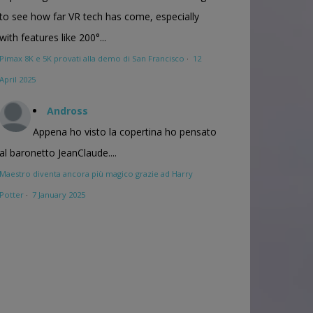
to see how far VR tech has come, especially
with features like 200°...
Pimax 8K e 5K provati alla demo di San Francisco
·
12
April 2025
Andross
Appena ho visto la copertina ho pensato
al baronetto JeanClaude....
Maestro diventa ancora più magico grazie ad Harry
Potter
·
7 January 2025