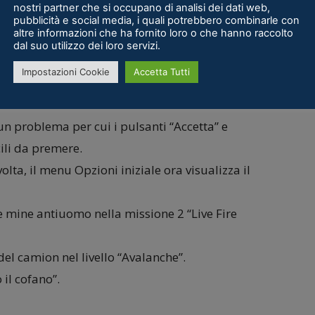
nostri partner che si occupano di analisi dei dati web,
’hai chiesto, siamo più che felici di accontentarti.
pubblicità e social media, i quali potrebbero combinarle con
altre informazioni che ha fornito loro o che hanno raccolto
dal suo utilizzo dei loro servizi.
Impostazioni Cookie
Accetta Tutti
paggia” quando si seleziona un avatar
un problema per cui i pulsanti “Accetta” e
icili da premere.
olta, il menu Opzioni iniziale ora visualizza il
e mine antiuomo nella missione 2 “Live Fire
del camion nel livello “Avalanche”.
 il cofano”.