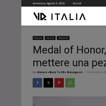
domenica, Agosto 9, 2026
Accedi
VR
ITALIA
Notizie
Oculus
SteamVR
Medal of Honor,
mettere una pe
Da
Alessio «Back To VR» Menegazzi
-
15 Dicembre 2