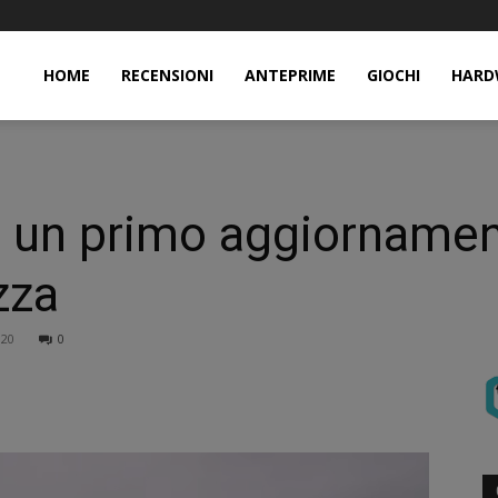
HOME
RECENSIONI
ANTEPRIME
GIOCHI
HARD
 un primo aggiornamen
zza
020
0