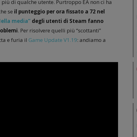
 a più di qualche utente. Purtroppo EA non ci ha
che se
il punteggio per ora fissato a 72 nel
ella media”
degli utenti di Steam fanno
roblemi
. Per risolvere quelli più “scottanti”
a e furia il
Game Update V1.19
: andiamo a