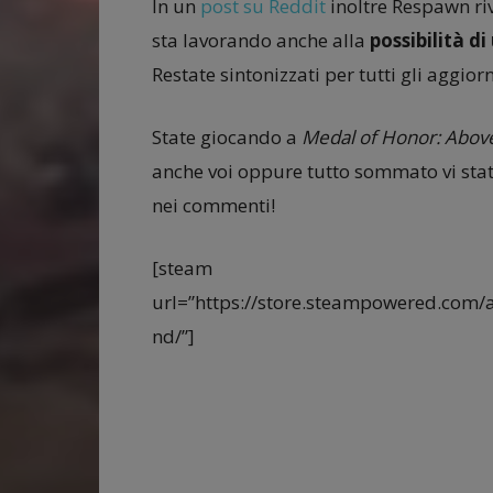
In un
post su Reddit
inoltre Respawn riv
sta lavorando anche alla
possibilità d
Restate sintonizzati per tutti gli aggio
State giocando a
Medal of Honor: Abov
anche voi oppure tutto sommato vi stat
nei commenti!
[steam
url=”https://store.steampowered.co
nd/”]