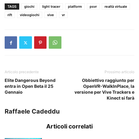
TAGS
giochi
light tracer
platform
psvr
realtà virtuale
rift
videogiochi
vive
vr
Articolo precedente
Prossimo articolo
Elite Dangerous Beyond
Obbiettivo raggiunto per
entra in Open Beta il 25
OpenVR-WalkInPlace, la
Gennaio
versione per Vive Trackers e
Kinect si farà
Raffaele Cadeddu
Articoli correlati