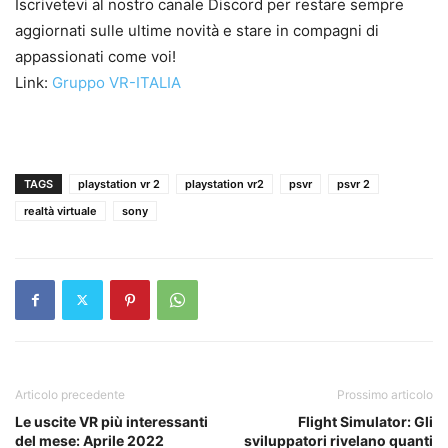
Iscrivetevi al nostro canale Discord per restare sempre
aggiornati sulle ultime novità e stare in compagni di
appassionati come voi!
Link:
Gruppo VR-ITALIA
TAGS
playstation vr 2
playstation vr2
psvr
psvr 2
realtà virtuale
sony
Articolo precedente
Prossimo articolo
Le uscite VR più interessanti
Flight Simulator: Gli
del mese: Aprile 2022
sviluppatori rivelano quanti