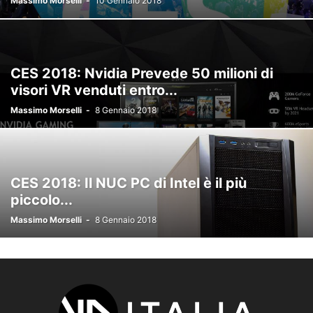
Massimo Morselli
-
10 Gennaio 2018
PICO
PIMAX
PROTUBEVR
PROVATO
PSVR
PSVR2
PUBBLICAZIONI
RECENSIONI
SAMSUNG
SENZA CATEGORIA
SOCIAL
SOCIAL NETWORK
SPECIALI
SPONSORIZZATO
STAMPA 3D
STARVR
STEAM
STEAMVR
SVILUPPO
CES 2018: Nvidia Prevede 50 milioni di
TECNOLOGIA
VALVE
VISION PRO
VISORI VR
VIVE
VR-ITALIA
visori VR venduti entro...
WINDOWS
ZERO LATENCY
Massimo Morselli
-
8 Gennaio 2018
CES 2018: Il NUC PC di Intel è il più
piccolo...
Massimo Morselli
-
8 Gennaio 2018