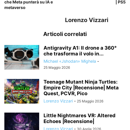
che Meta punterà su IA e
| PS5
metaverso
Lorenzo Vizzari
Articoli correlati
Antigravity A1: Il drone a 360°
che trasforma il volo in...
Michael «Jshodan» Mighela
-
25 Maggio 2026
Teenage Mutant Ninja Turtles:
Empire City |Recensione| Meta
Quest, PCVR, Pico
Lorenzo Vizzari
-
25 Maggio 2026
Little Nightmares VR: Altered
Echoes |Recensione|
Lorenzo Vizzari
-
30 Aprile 2026