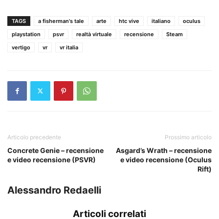
TAGS
a fisherman's tale
arte
htc vive
italiano
oculus
playstation
psvr
realtà virtuale
recensione
Steam
vertigo
vr
vr italia
Articolo precedente
Prossimo articolo
Concrete Genie – recensione
Asgard’s Wrath – recensione
e video recensione (PSVR)
e video recensione (Oculus
Rift)
Alessandro Redaelli
Articoli correlati