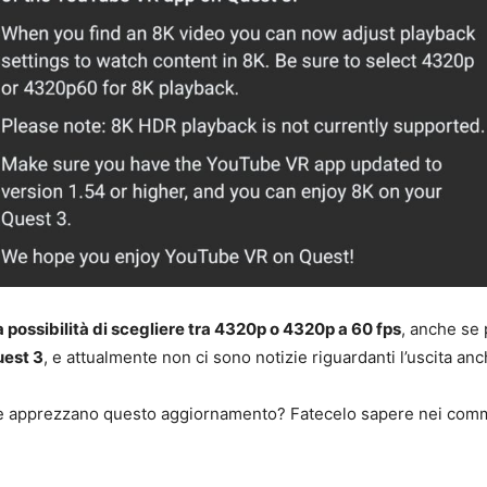
a possibilità di scegliere tra 4320p o 4320p a 60 fps
, anche se
uest 3
, e attualmente non ci sono notizie riguardanti l’uscita anc
o che apprezzano questo aggiornamento? Fatecelo sapere nei comm