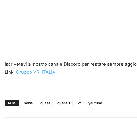
Iscrivetevi al nostro canale Discord per restare sempre aggio
Link:
Gruppo VR-ITALIA
TAGS
news
quest
quest 3
vr
youtube