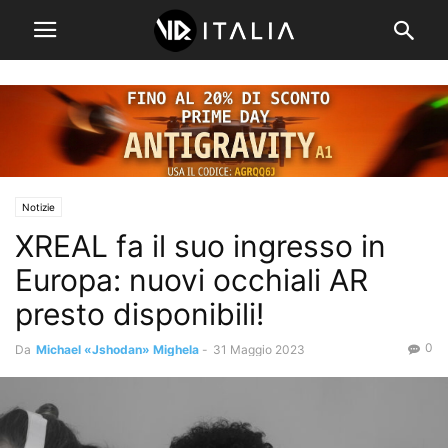
Notizie
XREAL fa il suo ingresso in
Europa: nuovi occhiali AR
presto disponibili!
0
Da
Michael «Jshodan» Mighela
-
31 Maggio 2023