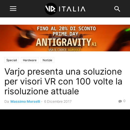
Speciali
Hardware
Notizie
Varjo presenta una soluzione
per visori VR con 100 volte la
risoluzione attuale
0
Da
Massimo Morselli
-
6 Dicembre 2017