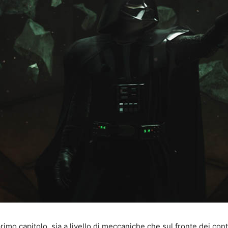
mo capitolo, sia a livello di meccaniche che sul fronte dei conte