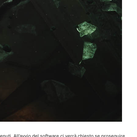
nuti. All’avvio del software ci verrà chiesto se proseguire