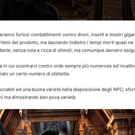
ranno furiosi combattimenti contro droni, insetti e mostri giga
il ritmo del prodotto, ma lasciando indietro i tempi morti quasi 
dante; senza noia e ricca di stimoli, ma comunque davvero esigu
arena in cui scontrarci contro orde sempre più numerose ed inca
lato un certo numero di stellette.
bloccabili ed una buona varietà nella disposizione degli NPC; sf
oni ma dimostrando ben poca varietà.