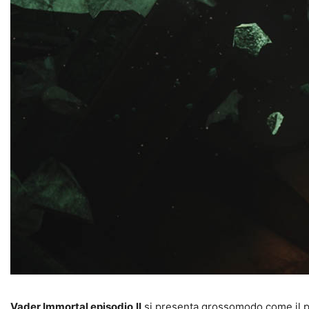
Vader Immortal episodio
II
si presenta grossomodo come il pri