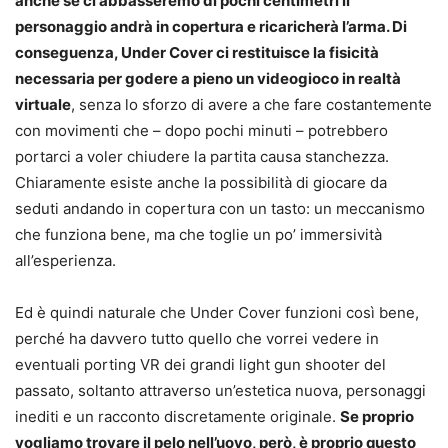
anche se ci abbasseremo di pochi centimetri il
personaggio andrà in copertura e ricaricherà l’arma. Di
conseguenza, Under Cover ci restituisce la fisicità
necessaria per godere a pieno un videogioco in realtà
virtuale
, senza lo sforzo di avere a che fare costantemente
con movimenti che – dopo pochi minuti – potrebbero
portarci a voler chiudere la partita causa stanchezza.
Chiaramente esiste anche la possibilità di giocare da
seduti andando in copertura con un tasto: un meccanismo
che funziona bene, ma che toglie un po’ immersività
all’esperienza.
Ed è quindi naturale che Under Cover funzioni così bene,
perché ha davvero tutto quello che vorrei vedere in
eventuali porting VR dei grandi light gun shooter del
passato, soltanto attraverso un’estetica nuova, personaggi
inediti e un racconto discretamente originale.
Se proprio
vogliamo trovare il pelo nell’uovo, però, è proprio questo