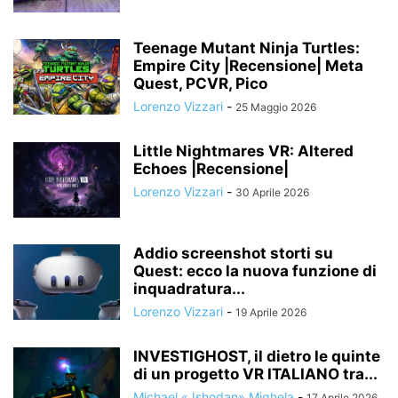
Teenage Mutant Ninja Turtles:
Empire City |Recensione| Meta
Quest, PCVR, Pico
Lorenzo Vizzari
-
25 Maggio 2026
Little Nightmares VR: Altered
Echoes |Recensione|
Lorenzo Vizzari
-
30 Aprile 2026
Addio screenshot storti su
Quest: ecco la nuova funzione di
inquadratura...
Lorenzo Vizzari
-
19 Aprile 2026
INVESTIGHOST, il dietro le quinte
di un progetto VR ITALIANO tra...
Michael «Jshodan» Mighela
-
17 Aprile 2026