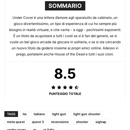
SOMMARIO
Under Cover è una lettera d’amore agli sparatutto da cabinato, un
gioco divertentissimo, un tipo di esperienza di cui ho sempre più
bisogno in realtà virtuale, e che vanta - a oggi - pochissimi esponenti.
È un titolo da acquistare a tutti i costi se si è fan del genere, se si
vuole un bel gioco arcade da giocare in solitaria, o se si sta cercando
un nuovo titolo da godersi insieme ai propri amici online. Adesso vi
prego, portatemi anche House of the Dead e tutti i suoi cloni.
8.5
PUNTEGGIO TOTALE
TAGS
ita
italiano
light gun
light gun shooter
meta quest
quest 3
recensione
shooter
sigtrap
under cover
vr
vr italia