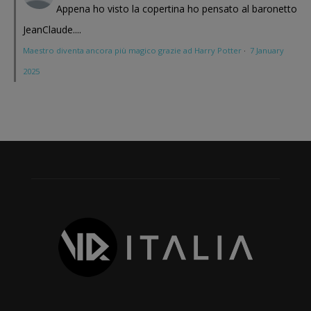
Appena ho visto la copertina ho pensato al baronetto
JeanClaude....
Maestro diventa ancora più magico grazie ad Harry Potter
·
7 January
2025