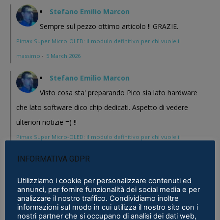
Stefano Emilio Marcon
Sempre sul pezzo ottimo articolo !! GRAZIE.
Pimax Super Micro-OLED: il modulo definitivo per chi vuole il
massimo
·
5 March 2026
Stefano Emilio Marcon
Visto cosa sta' preparando Pico sia lato hardware
che lato software dico chip dedicati. Aspetto di vedere
ulteriori notizie =) !!
Pimax Super Micro-OLED: il modulo definitivo per chi vuole il
massimo
·
5 March 2026
INFORMATIVA GDPR
Stefano Emilio Marcon
Utilizziamo i cookie per personalizzare contenuti ed
Vediamo cosa mi realizzeranno in questi anni , Play
annunci, per fornire funzionalità dei social media e per
analizzare il nostro traffico. Condividiamo inoltre
for Dream al CES 2026 ha presentato un bel modello chissa'
informazioni sul modo in cui utilizza il nostro sito con i
nostri partner che si occupano di analisi dei dati web,
magari Pico se ne esce con un prodotto a buon prezzo . In