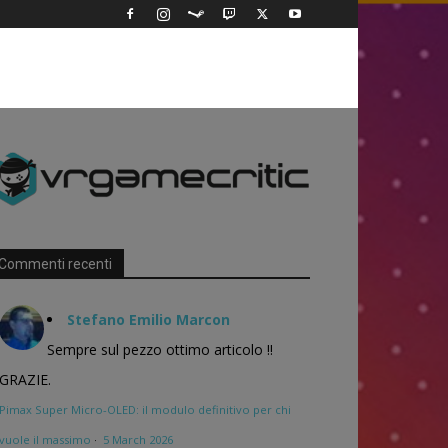
Commenti recenti
Stefano Emilio Marcon
Sempre sul pezzo ottimo articolo !!
GRAZIE.
Pimax Super Micro-OLED: il modulo definitivo per chi
vuole il massimo
·
5 March 2026