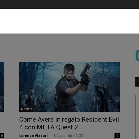
Notizie
Come Avere in regalo Resident Evil
4 con META Quest 2
Lorenzo Vizzari
-
18 Novembre 2022
0
0