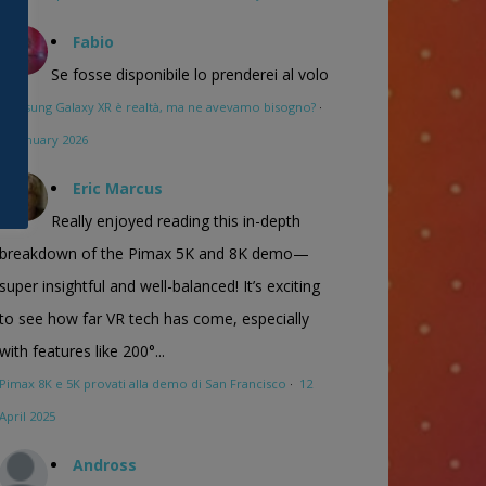
Fabio
Se fosse disponibile lo prenderei al volo
Samsung Galaxy XR è realtà, ma ne avevamo bisogno?
·
16 January 2026
Eric Marcus
Really enjoyed reading this in-depth
breakdown of the Pimax 5K and 8K demo—
super insightful and well-balanced! It’s exciting
to see how far VR tech has come, especially
with features like 200°...
Pimax 8K e 5K provati alla demo di San Francisco
·
12
April 2025
Andross