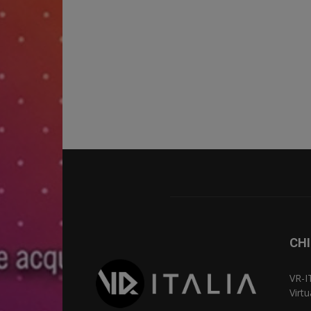
CHI
VR-I
Virt