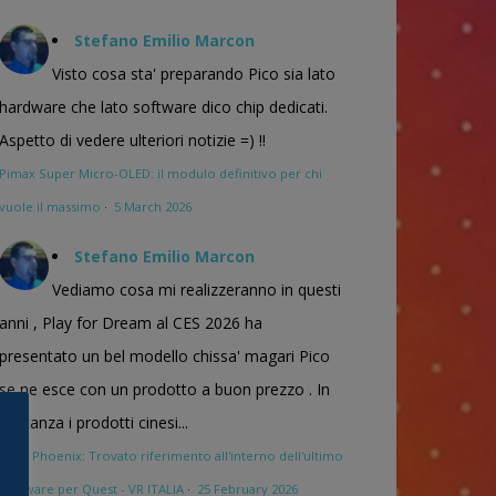
Stefano Emilio Marcon
Visto cosa sta' preparando Pico sia lato
hardware che lato software dico chip dedicati.
Aspetto di vedere ulteriori notizie =) !!
Pimax Super Micro-OLED: il modulo definitivo per chi
vuole il massimo
·
5 March 2026
Stefano Emilio Marcon
Vediamo cosa mi realizzeranno in questi
anni , Play for Dream al CES 2026 ha
presentato un bel modello chissa' magari Pico
se ne esce con un prodotto a buon prezzo . In
sostanza i prodotti cinesi...
Meta Phoenix: Trovato riferimento all'interno dell'ultimo
firmware per Quest - VR ITALIA
·
25 February 2026