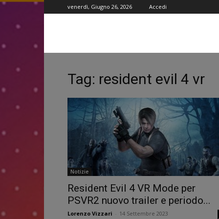
venerdì, Giugno 26, 2026
Accedi
Tag: resident evil 4 vr
Notizie
Resident Evil 4 VR Mode per
PSVR2 nuovo trailer e periodo...
Lorenzo Vizzari
-
14 Settembre 2023