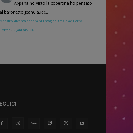
Appena ho visto la copertina ho pensato
al baronetto JeanClaude....
Maestro diventa ancora più magico grazie ad Harry
Potter
·
7 January 2025
EGUICI