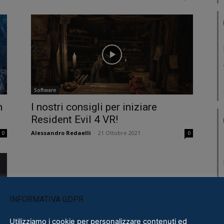
Software
n
I nostri consigli per iniziare
Resident Evil 4 VR!
Alessandro Redaelli
-
21 Ottobre 2021
0
0
INFORMATIVA GDPR
Utilizziamo i cookie per personalizzare contenuti ed