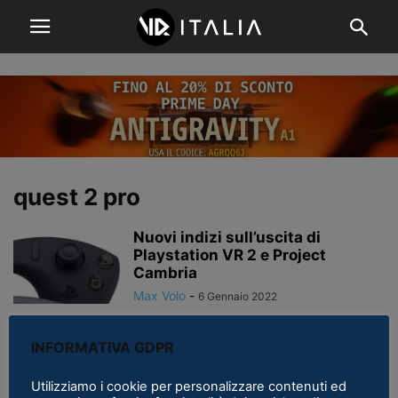
quest 2 pro
Nuovi indizi sull’uscita di
Playstation VR 2 e Project
Cambria
Max Volo
-
6 Gennaio 2022
Apparso in rete un leak del
INFORMATIVA GDPR
probabile Quest 2 Pro
Michael «Jshodan» Mighela
-
Utilizziamo i cookie per personalizzare contenuti ed