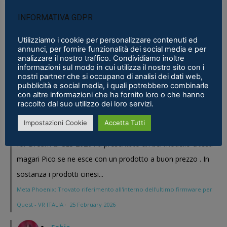
Stefano Emilio Marcon
INFORMATIVA GDPR
Visto cosa sta' preparando Pico sia lato hardware
Utilizziamo i cookie per personalizzare contenuti ed
che lato software dico chip dedicati. Aspetto di vedere
annunci, per fornire funzionalità dei social media e per
analizzare il nostro traffico. Condividiamo inoltre
ulteriori notizie =) !!
informazioni sul modo in cui utilizza il nostro sito con i
Pimax Super Micro-OLED: il modulo definitivo per chi vuole il
nostri partner che si occupano di analisi dei dati web,
pubblicità e social media, i quali potrebbero combinarle
massimo
·
5 March 2026
con altre informazioni che ha fornito loro o che hanno
raccolto dal suo utilizzo dei loro servizi.
Stefano Emilio Marcon
Impostazioni Cookie
Accetta Tutti
Vediamo cosa mi realizzeranno in questi anni , Play
for Dream al CES 2026 ha presentato un bel modello chissa'
magari Pico se ne esce con un prodotto a buon prezzo . In
sostanza i prodotti cinesi...
Meta Phoenix: Trovato riferimento all'interno dell'ultimo firmware per
Quest - VR ITALIA
·
25 February 2026