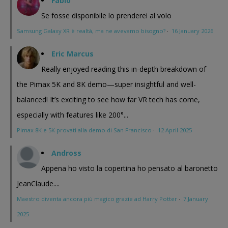
Fabio
Se fosse disponibile lo prenderei al volo
Samsung Galaxy XR è realtà, ma ne avevamo bisogno?
·
16 January 2026
Eric Marcus
Really enjoyed reading this in-depth breakdown of
the Pimax 5K and 8K demo—super insightful and well-
balanced! It’s exciting to see how far VR tech has come,
especially with features like 200°...
Pimax 8K e 5K provati alla demo di San Francisco
·
12 April 2025
Andross
Appena ho visto la copertina ho pensato al baronetto
JeanClaude....
Maestro diventa ancora più magico grazie ad Harry Potter
·
7 January
2025