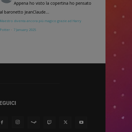
Appena ho visto la copertina ho pensato
al baronetto JeanClaude....
Maestro diventa ancora più magico grazie ad Harry
Potter
·
7 January 2025
EGUICI