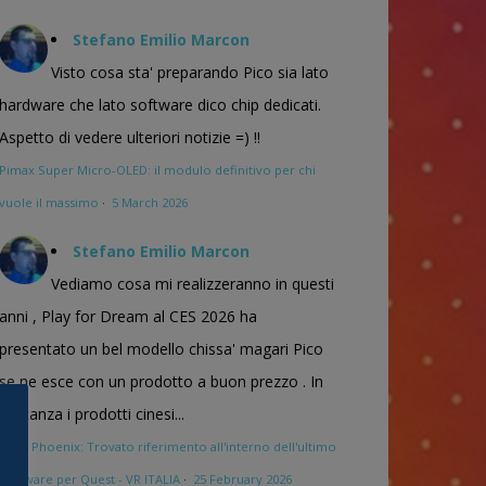
Stefano Emilio Marcon
Visto cosa sta' preparando Pico sia lato
hardware che lato software dico chip dedicati.
Aspetto di vedere ulteriori notizie =) !!
Pimax Super Micro-OLED: il modulo definitivo per chi
vuole il massimo
·
5 March 2026
Stefano Emilio Marcon
Vediamo cosa mi realizzeranno in questi
anni , Play for Dream al CES 2026 ha
presentato un bel modello chissa' magari Pico
se ne esce con un prodotto a buon prezzo . In
sostanza i prodotti cinesi...
Meta Phoenix: Trovato riferimento all'interno dell'ultimo
firmware per Quest - VR ITALIA
·
25 February 2026