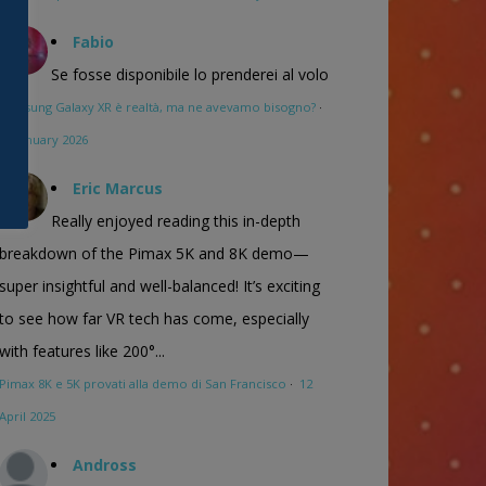
Fabio
Se fosse disponibile lo prenderei al volo
Samsung Galaxy XR è realtà, ma ne avevamo bisogno?
·
16 January 2026
Eric Marcus
Really enjoyed reading this in-depth
breakdown of the Pimax 5K and 8K demo—
super insightful and well-balanced! It’s exciting
to see how far VR tech has come, especially
with features like 200°...
Pimax 8K e 5K provati alla demo di San Francisco
·
12
April 2025
Andross