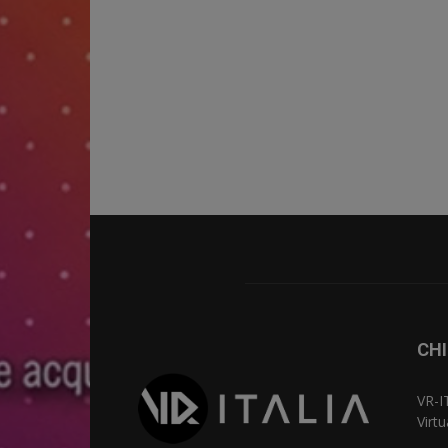
CHI
VR-I
Virt