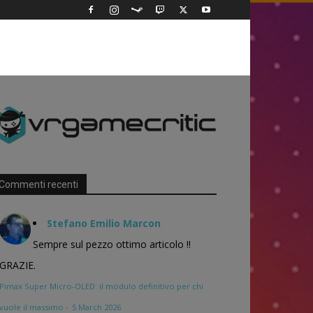
Commenti recenti
Stefano Emilio Marcon
Sempre sul pezzo ottimo articolo !!
GRAZIE.
Pimax Super Micro-OLED: il modulo definitivo per chi
vuole il massimo
·
5 March 2026