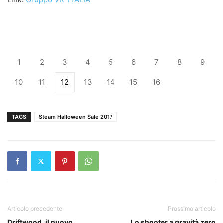
1
2
3
4
5
6
7
8
9
10
11
12
13
14
15
16
TAGS
Steam Halloween Sale 2017
Articolo precedente
Prossimo articolo
Driftwood, il nuovo
Lo shooter a gravità zero