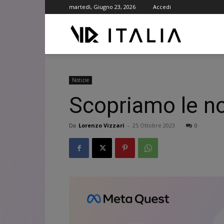
martedì, Giugno 23, 2026
Accedi
VR
ITALIA
Notizie
Scopriamo le no
Da
Lorenzo Vizzari
-
25 Ottobre 2023
0