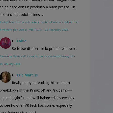
se ne esce con un prodotto a buon prezzo . In
sostanza i prodotti cinesi...
Meta Phoenix: Trovato riferimento all'interno dell'ultimo
firmware per Quest - VR ITALIA
·
25 February 2026
Fabio
Se fosse disponibile lo prenderei al volo
Samsung Galaxy XR è realtà, ma ne avevamo bisogno?
·
16 January 2026
Eric Marcus
Really enjoyed reading this in-depth
breakdown of the Pimax 5K and 8K demo—
super insightful and well-balanced! It’s exciting
to see how far VR tech has come, especially
with features like 200°...