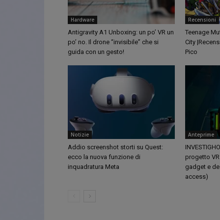
Hardware
Recensioni
Antigravity A1 Unboxing: un po’ VR un
Teenage Muta
po’ no. Il drone “invisibile” che si
City |Recens
guida con un gesto!
Pico
Notizie
Anteprime
Addio screenshot storti su Quest:
INVESTIGHOST
ecco la nuova funzione di
progetto VR
inquadratura Meta
gadget e des
access)