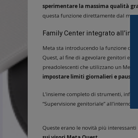
sperimentare la massima qualità gra
questa funzione direttamente dal menu
Family Center integrato all’int
Meta sta introducendo la funzione di P
Quest, al fine di agevolare genitori e tu
preadolescenti che utilizzano un Meta 
impostare limiti giornalieri e paus
L’insieme completo di strumenti, inform
“Supervisione genitoriale” all’interno 
Queste erano le novità più interessanti 
sui visori Meta Quest.