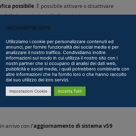
fica possibile
. È possibile attivare o disattivare
 delle impostazioni di alimentazione.
INFORMATIVA GDPR
erno dell’app Meta Quest
Utilizziamo i cookie per personalizzare contenuti ed
arental Control all’interno dell’app mobile Meta
annunci, per fornire funzionalità dei social media e per
analizzare il nostro traffico. Condividiamo inoltre
tori nell’offrire supporto ai loro adolescenti e
informazioni sul modo in cui utilizza il nostro sito con i
nostri partner che si occupano di analisi dei dati web,
Quest.
Questa funzione consentirà di
pubblicità e social media, i quali potrebbero combinarle con
altre informazioni che ha fornito loro o che hanno raccolto
e programmate
.
dal suo utilizzo dei loro servizi.
Impostazioni Cookie
Accetta Tutti
azioni e risorse sarà accessibile nella sezione
dell’app mobile Meta Quest.
in arrivo con l
‘aggiornamento di sistema v59