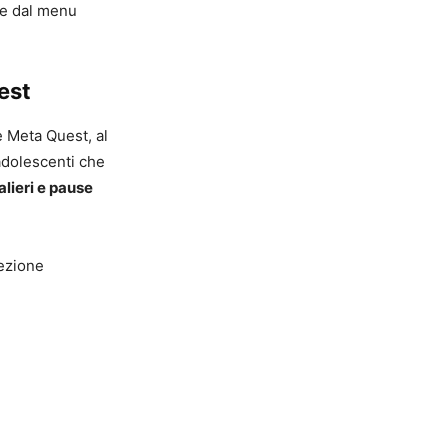
nte dal menu
est
e Meta Quest, al
eadolescenti che
lieri e pause
sezione