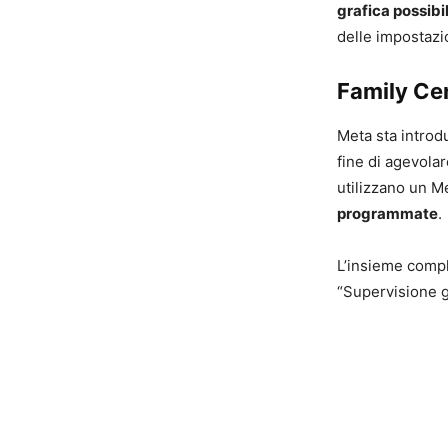
grafica possibi
delle impostazi
Family Cen
Meta sta introd
fine di agevolar
utilizzano un M
programmate
.
L’insieme compl
“Supervisione g