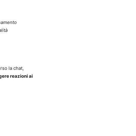
rnamento
lità
rso la chat,
gere reazioni ai