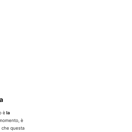
ma
o è
la
 momento, è
le che questa