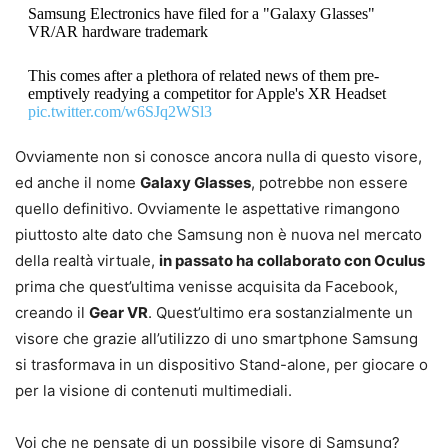
Samsung Electronics have filed for a "Galaxy Glasses"
VR/AR hardware trademark
This comes after a plethora of related news of them pre-
emptively readying a competitor for Apple's XR Headset
pic.twitter.com/w6SJq2WSl3
Ovviamente non si conosce ancora nulla di questo visore,
— Brad Lynch (@SadlyItsBradley)
February 27, 2023
ed anche il nome
Galaxy Glasses
, potrebbe non essere
quello definitivo. Ovviamente le aspettative rimangono
piuttosto alte dato che Samsung non è nuova nel mercato
della realtà virtuale,
in passato ha collaborato con Oculus
prima che quest’ultima venisse acquisita da Facebook,
creando il
Gear VR
. Quest’ultimo era sostanzialmente un
visore che grazie all’utilizzo di uno smartphone Samsung
si trasformava in un dispositivo Stand-alone, per giocare o
per la visione di contenuti multimediali.
Voi che ne pensate di un possibile visore di Samsung?