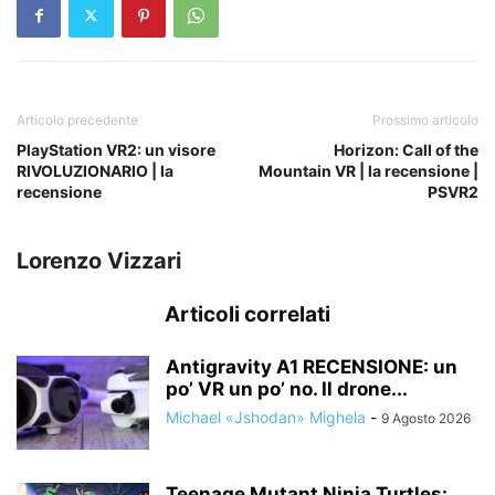
Articolo precedente
Prossimo articolo
PlayStation VR2: un visore
Horizon: Call of the
RIVOLUZIONARIO | la
Mountain VR | la recensione |
recensione
PSVR2
Lorenzo Vizzari
Articoli correlati
Antigravity A1 RECENSIONE: un
po’ VR un po’ no. Il drone...
Michael «Jshodan» Mighela
-
9 Agosto 2026
Teenage Mutant Ninja Turtles: