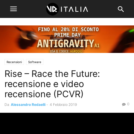
Recensioni
Software
Rise – Race the Future:
recensione e video
recensione (PCVR)
0
Da
Alessandro Redaelli
-
4 Febbraio 2019