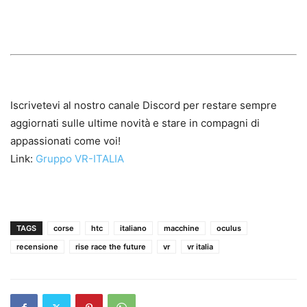
Iscrivetevi al nostro canale Discord per restare sempre
aggiornati sulle ultime novità e stare in compagni di
appassionati come voi!
Link:
Gruppo VR-ITALIA
TAGS
corse
htc
italiano
macchine
oculus
recensione
rise race the future
vr
vr italia