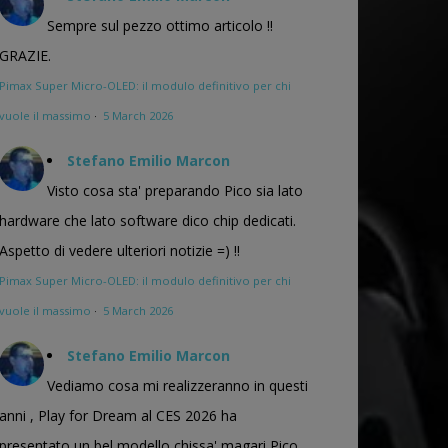
Sempre sul pezzo ottimo articolo !!
GRAZIE.
Pimax Super Micro-OLED: il modulo definitivo per chi
vuole il massimo
·
5 March 2026
Stefano Emilio Marcon
Visto cosa sta' preparando Pico sia lato
hardware che lato software dico chip dedicati.
Aspetto di vedere ulteriori notizie =) !!
Pimax Super Micro-OLED: il modulo definitivo per chi
vuole il massimo
·
5 March 2026
Stefano Emilio Marcon
Vediamo cosa mi realizzeranno in questi
anni , Play for Dream al CES 2026 ha
presentato un bel modello chissa' magari Pico