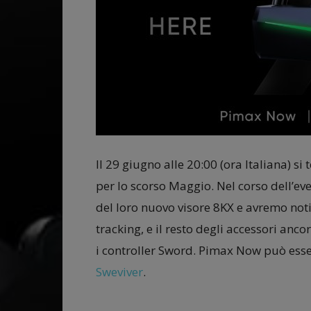
Il 29 giugno alle 20:00 (ora Italiana) s
per lo scorso Maggio. Nel corso dell’ev
del loro nuovo visore 8KX e avremo notiz
tracking, e il resto degli accessori anco
i controller Sword. Pimax Now può esser
Sweviver
.