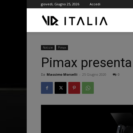
giovedì, Giugno 25, 2026
Accedi
VR
ITALIA
Notizie
Pimax
Pimax presenta 
Da
Massimo Morselli
-
25 Giugno 2020
0