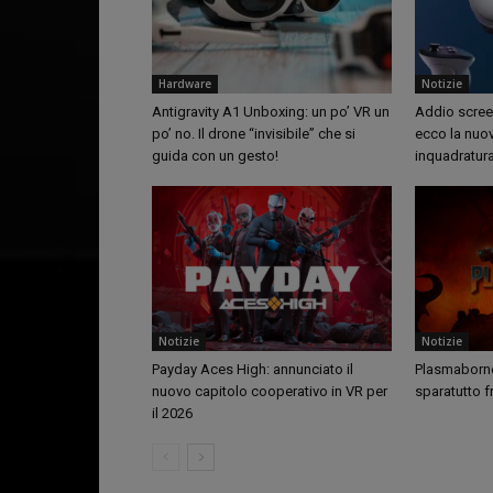
Hardware
Notizie
Antigravity A1 Unboxing: un po’ VR un
Addio screen
po’ no. Il drone “invisibile” che si
ecco la nuo
guida con un gesto!
inquadratur
Notizie
Notizie
Payday Aces High: annunciato il
Plasmaborne 
nuovo capitolo cooperativo in VR per
sparatutto f
il 2026