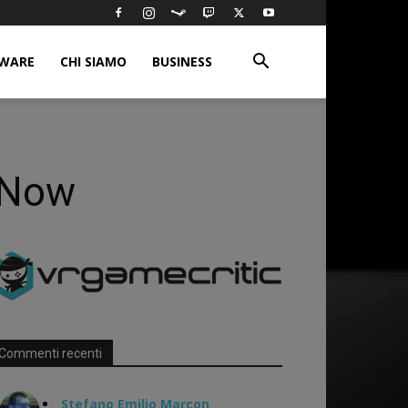
WARE
CHI SIAMO
BUSINESS
x Now
Commenti recenti
Stefano Emilio Marcon