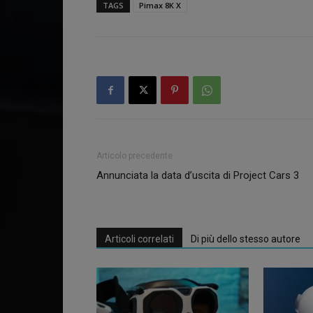
TAGS
Pimax 8K X
Articolo precedente
Annunciata la data d’uscita di Project Cars 3
Articoli correlati
Di più dello stesso autore