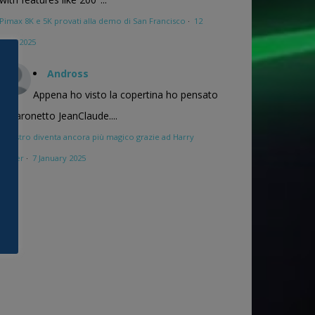
Pimax 8K e 5K provati alla demo di San Francisco
·
12
April 2025
Andross
Appena ho visto la copertina ho pensato
al baronetto JeanClaude....
Maestro diventa ancora più magico grazie ad Harry
Potter
·
7 January 2025