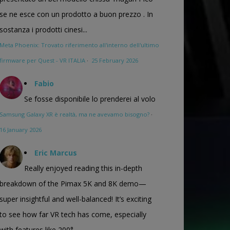
se ne esce con un prodotto a buon prezzo . In
sostanza i prodotti cinesi...
Meta Phoenix: Trovato riferimento all'interno dell'ultimo
firmware per Quest - VR ITALIA
·
25 February 2026
Fabio
Se fosse disponibile lo prenderei al volo
Samsung Galaxy XR è realtà, ma ne avevamo bisogno?
·
16 January 2026
Eric Marcus
Really enjoyed reading this in-depth
breakdown of the Pimax 5K and 8K demo—
super insightful and well-balanced! It’s exciting
to see how far VR tech has come, especially
with features like 200°...