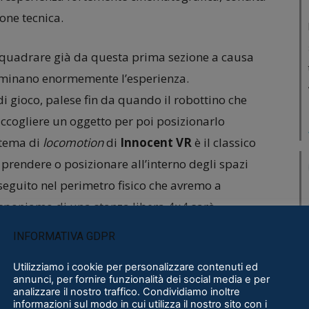
one tecnica.
n quadrare già da questa prima sezione a causa
 minano enormemente l’esperienza.
di gioco, palese fin da quando il robottino che
raccogliere un oggetto per poi posizionarlo
istema di
locomotion
di
Innocent VR
è il classico
prendere o posizionare all’interno degli spazi
seguito nel perimetro fisico che avremo a
isponiamo di una stanza libera 4×4 sarà
 di
NindD Digital
per l’impossibilità di
INFORMATIVA GDPR
izioni.
Utilizziamo i cookie per personalizzare contenuti ed
annunci, per fornire funzionalità dei social media e per
analizzare il nostro traffico. Condividiamo inoltre
informazioni sul modo in cui utilizza il nostro sito con i