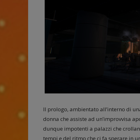
Il prologo, ambientato all’interno di un
donna che assiste ad un’improvvisa apo
dunque impotenti a palazzi che crollan
tempi e del ritmo che ci fa sperare in 