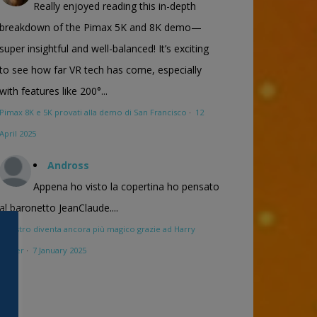
Really enjoyed reading this in-depth
breakdown of the Pimax 5K and 8K demo—
super insightful and well-balanced! It’s exciting
to see how far VR tech has come, especially
with features like 200°...
Pimax 8K e 5K provati alla demo di San Francisco
·
12
April 2025
Andross
Appena ho visto la copertina ho pensato
al baronetto JeanClaude....
Maestro diventa ancora più magico grazie ad Harry
Potter
·
7 January 2025