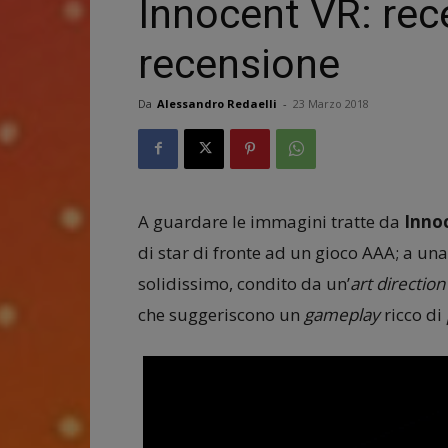
Innocent VR: rec
recensione
Da
Alessandro Redaelli
-
23 Marzo 2018
A guardare le immagini tratte da
Inno
di star di fronte ad un gioco AAA; a un
solidissimo, condito da un’
art direction
che suggeriscono un
gameplay
ricco di