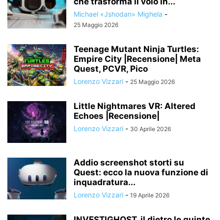
che trasforma il volo in...
Michael «Jshodan» Mighela
-
25 Maggio 2026
Teenage Mutant Ninja Turtles:
Empire City |Recensione| Meta
Quest, PCVR, Pico
Lorenzo Vizzari
-
25 Maggio 2026
Little Nightmares VR: Altered
Echoes |Recensione|
Lorenzo Vizzari
-
30 Aprile 2026
Addio screenshot storti su
Quest: ecco la nuova funzione di
inquadratura...
Lorenzo Vizzari
-
19 Aprile 2026
INVESTIGHOST, il dietro le quinte