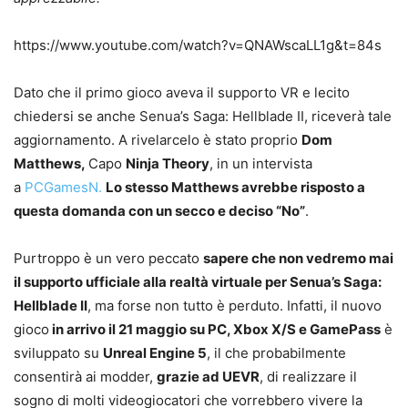
https://www.youtube.com/watch?v=QNAWscaLL1g&t=84s
Dato che il primo gioco aveva il supporto VR e lecito
chiedersi se anche Senua’s Saga: Hellblade II, riceverà tale
aggiornamento. A rivelarcelo è stato proprio
Dom
Matthews,
Capo
Ninja Theory
, in un intervista
a
PCGamesN.
Lo stesso Matthews avrebbe risposto a
questa domanda con un secco e deciso “No”
.
Purtroppo è un vero peccato
sapere che non vedremo mai
il supporto ufficiale alla realtà virtuale per Senua’s Saga:
Hellblade II
, ma forse non tutto è perduto. Infatti, il nuovo
gioco
in arrivo il 21 maggio su PC, Xbox X/S e GamePass
è
sviluppato su
Unreal Engine 5
, il che probabilmente
consentirà ai modder,
grazie ad UEVR
, di realizzare il
sogno di molti videogiocatori che vorrebbero vivere la