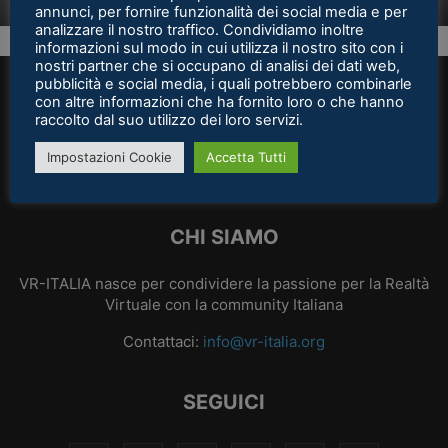
Tommaso Pierluigi Francalanci
-
30 Agosto 2022
PICO
PIMAX
PROTUBEVR
PROVATO
PSVR
PSVR2
annunci, per fornire funzionalità dei social media e per
analizzare il nostro traffico. Condividiamo inoltre
PUBBLICAZIONI
RECENSIONI
SAMSUNG
SENZA CATEGORIA
informazioni sul modo in cui utilizza il nostro sito con i
SOCIAL
SOCIAL NETWORK
SPECIALI
SPONSORIZZATO
nostri partner che si occupano di analisi dei dati web,
STAMPA 3D
STARVR
STEAM
STEAMVR
SVILUPPO
pubblicità e social media, i quali potrebbero combinarle
con altre informazioni che ha fornito loro o che hanno
TECNOLOGIA
VALVE
VISION PRO
VISORI VR
VIVE
VR-ITALIA
raccolto dal suo utilizzo dei loro servizi.
WINDOWS
ZERO LATENCY
Impostazioni Cookie
Accetta Tutti
CHI SIAMO
VR-ITALIA nasce per condividere la passione per la Realtà
Virtuale con la community Italiana
Contattaci:
info@vr-italia.org
SEGUICI