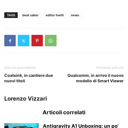
TAGS
beat saber
editor livelli
news
Articolo precedente
Prossimo articolo
Coatsink, in cantiere due
Qualcomm, in arrivo il nuovo
nuovi titoli
modello di Smart Viewer
Lorenzo Vizzari
Articoli correlati
Antigravity A1 Unboxing: un po’