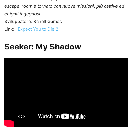
escape-room è tornato con nuove missioni, più cattive ed
enigmi ingegnosi.
Sviluppatore: Schell Games
Link:
I Expect You to Die 2
Seeker: My Shadow