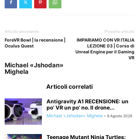
Articolo precedente
Prossimo articolo
ForeVR Bowl | la recensione |
IMPARIAMO CON VR ITALIA
Oculus Quest
LEZIONE 03 | Corso di
Unreal Engine per il Gaming
VR
Michael «Jshodan»
Mighela
Articoli correlati
Antigravity A1 RECENSIONE: un
po’ VR un po’ no. Il drone...
Michael «Jshodan» Mighela
-
9 Agosto 2026
Teenage Mutant Ninja Turtles: