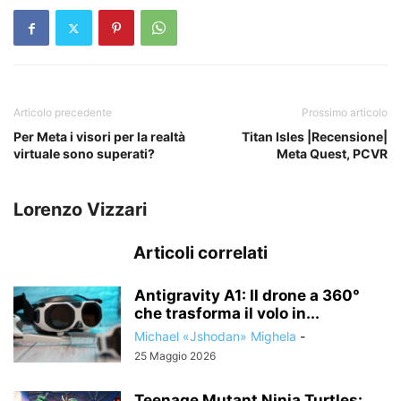
Articolo precedente
Prossimo articolo
Per Meta i visori per la realtà
Titan Isles |Recensione|
virtuale sono superati?
Meta Quest, PCVR
Lorenzo Vizzari
Articoli correlati
Antigravity A1: Il drone a 360°
che trasforma il volo in...
Michael «Jshodan» Mighela
-
25 Maggio 2026
Teenage Mutant Ninja Turtles: