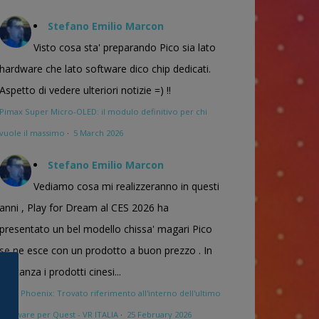
Stefano Emilio Marcon
Visto cosa sta' preparando Pico sia lato
hardware che lato software dico chip dedicati.
Aspetto di vedere ulteriori notizie =) !!
Pimax Super Micro-OLED: il modulo definitivo per chi
vuole il massimo
·
5 March 2026
Stefano Emilio Marcon
Vediamo cosa mi realizzeranno in questi
anni , Play for Dream al CES 2026 ha
presentato un bel modello chissa' magari Pico
se ne esce con un prodotto a buon prezzo . In
sostanza i prodotti cinesi...
Meta Phoenix: Trovato riferimento all'interno dell'ultimo
firmware per Quest - VR ITALIA
·
25 February 2026