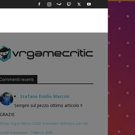
Commenti recenti
Stefano Emilio Marcon
Sempre sul pezzo ottimo articolo !!
GRAZIE.
Pimax Super Micro-OLED: il modulo definitivo per chi
vuole il massimo
·
5 March 2026