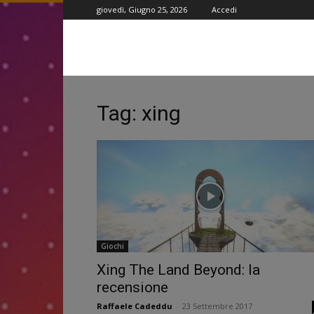
giovedì, Giugno 25, 2026
Accedi
Tag: xing
Giochi
Xing The Land Beyond: la
recensione
Raffaele Cadeddu
-
23 Settembre 2017