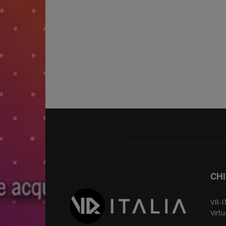
CHI
VR-I
Virt