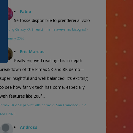
Fabio
Se fosse disponibile lo prenderei al volo
Samsung Galaxy XR è realtà, ma ne avevamo bisogno?
·
16 January 2026
Eric Marcus
Really enjoyed reading this in-depth
breakdown of the Pimax 5K and 8K demo—
super insightful and well-balanced! It’s exciting
to see how far VR tech has come, especially
with features like 200°...
Pimax 8K e 5K provati alla demo di San Francisco
·
12
April 2025
Andross