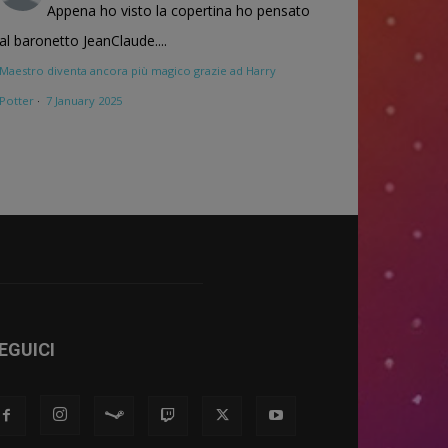
Appena ho visto la copertina ho pensato
al baronetto JeanClaude....
Maestro diventa ancora più magico grazie ad Harry
Potter
·
7 January 2025
EGUICI