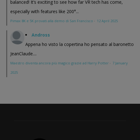
balanced! It’s exciting to see how far VR tech has come,
especially with features like 200°...
Pimax 8K e 5K provati alla demo di San Francisco
·
12 April 2025
Andross
Appena ho visto la copertina ho pensato al baronetto
JeanClaude....
Maestro diventa ancora più magico grazie ad Harry Potter
·
7 January
2025