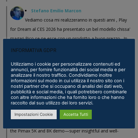
Stefano Emilio Marcon
Vediamo cosa mi realizzeranno in questi anni , Play
for Dream al CES 2026 ha presentato un bel modello chissa'
magari Pico se ne esce con un prodotto a buon prezzo . In
sostanza i prodotti cinesi...
INFORMATIVA GDPR
Meta Phoenix: Trovato riferimento all'interno dell'ultimo firmware per
Utilizziamo i cookie per personalizzare contenuti ed
Quest - VR ITALIA
·
25 February 2026
annunci, per fornire funzionalità dei social media e per
analizzare il nostro traffico. Condividiamo inoltre
Fabio
informazioni sul modo in cui utilizza il nostro sito con i
nostri partner che si occupano di analisi dei dati web,
Se fosse disponibile lo prenderei al volo
pubblicità e social media, i quali potrebbero combinarle
con altre informazioni che ha fornito loro o che hanno
Samsung Galaxy XR è realtà, ma ne avevamo bisogno?
·
16 January 2026
raccolto dal suo utilizzo dei loro servizi.
Eric Marcus
Impostazioni Cookie
Accetta Tutti
Really enjoyed reading this in-depth breakdown of
the Pimax 5K and 8K demo—super insightful and well-