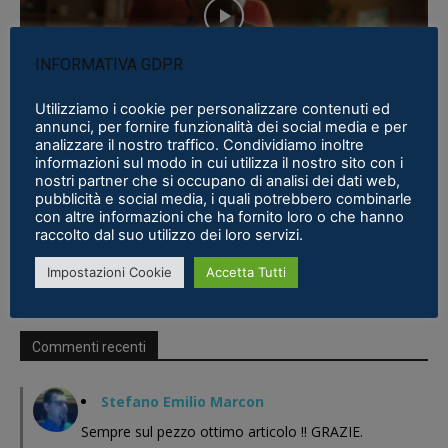
INFORMATIVA GDPR
Utilizziamo i cookie per personalizzare contenuti ed
Recensioni
annunci, per fornire funzionalità dei social media e per
Cos’è il Vision Pro, l’avveniristico visore
analizzare il nostro traffico. Condividiamo inoltre
informazioni sul modo in cui utilizza il nostro sito con i
VR/AR di Apple
nostri partner che si occupano di analisi dei dati web,
Alessandro Redaelli
-
6 Giugno 2023
0
pubblicità e social media, i quali potrebbero combinarle
con altre informazioni che ha fornito loro o che hanno
raccolto dal suo utilizzo dei loro servizi.
Impostazioni Cookie
Accetta Tutti
Commenti recenti
Stefano Emilio Marcon
Sempre sul pezzo ottimo articolo !! GRAZIE.