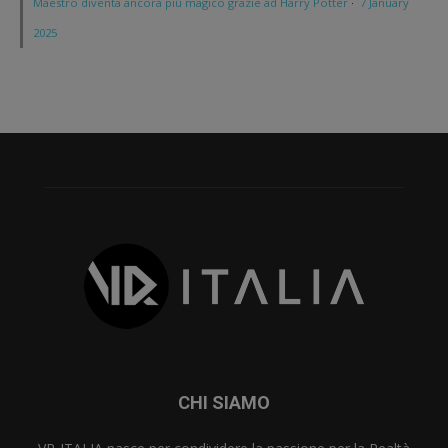
Maestro diventa ancora più magico grazie ad Harry Potter
·
7 January
2025
CHI SIAMO