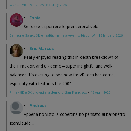
Quest - VR ITALIA
·
25 February 2026
Fabio
Se fosse disponibile lo prenderei al volo
Samsung Galaxy XR è realtà, ma ne avevamo bisogno?
·
16 January 2026
Eric Marcus
Really enjoyed reading this in-depth breakdown of
the Pimax 5K and 8K demo—super insightful and well-
balanced! It’s exciting to see how far VR tech has come,
especially with features like 200°...
Pimax 8K e 5K provati alla demo di San Francisco
·
12 April 2025
Andross
Appena ho visto la copertina ho pensato al baronetto
JeanClaude....