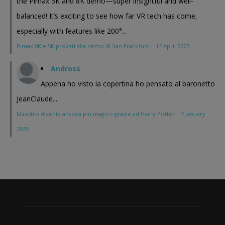
the Pimax 5K and 8K demo—super insightful and well-
balanced! It’s exciting to see how far VR tech has come,
especially with features like 200°...
Pimax 8K e 5K provati alla demo di San Francisco
·
12 April 2025
Andross
Appena ho visto la copertina ho pensato al baronetto
JeanClaude....
Maestro diventa ancora più magico grazie ad Harry Potter
·
7 January
2025