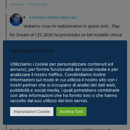
massimo
·
5 March 2026
Stefano Emilio Marcon
Vediamo cosa mi realizzeranno in questi anni , Play
for Dream al CES 2026 ha presentato un bel modello chissa'
magari Pico se ne esce con un prodotto a buon prezzo . In
INFORMATIVA GDPR
sostanza i prodotti cinesi...
Meta Phoenix: Trovato riferimento all'interno dell'ultimo firmware per
Utilizziamo i cookie per personalizzare contenuti ed
annunci, per fornire funzionalità dei social media e per
Quest - VR ITALIA
·
25 February 2026
analizzare il nostro traffico. Condividiamo inoltre
informazioni sul modo in cui utilizza il nostro sito con i
Fabio
nostri partner che si occupano di analisi dei dati web,
pubblicità e social media, i quali potrebbero combinarle
Se fosse disponibile lo prenderei al volo
con altre informazioni che ha fornito loro o che hanno
Samsung Galaxy XR è realtà, ma ne avevamo bisogno?
·
16 January 2026
raccolto dal suo utilizzo dei loro servizi.
Impostazioni Cookie
Accetta Tutti
Eric Marcus
Really enjoyed reading this in-depth breakdown of