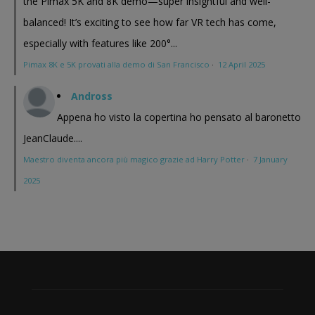
the Pimax 5K and 8K demo—super insightful and well-
balanced! It’s exciting to see how far VR tech has come,
especially with features like 200°...
Pimax 8K e 5K provati alla demo di San Francisco
·
12 April 2025
Andross
Appena ho visto la copertina ho pensato al baronetto
JeanClaude....
Maestro diventa ancora più magico grazie ad Harry Potter
·
7 January
2025