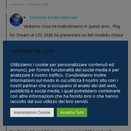
massimo
·
5 March 2026
Stefano Emilio Marcon
Vediamo cosa mi realizzeranno in questi anni , Play
for Dream al CES 2026 ha presentato un bel modello chissa'
magari Pico se ne esce con un prodotto a buon prezzo . In
INFORMATIVA GDPR
sostanza i prodotti cinesi...
Meta Phoenix: Trovato riferimento all'interno dell'ultimo firmware per
Utilizziamo i cookie per personalizzare contenuti ed
annunci, per fornire funzionalità dei social media e per
Quest - VR ITALIA
·
25 February 2026
analizzare il nostro traffico. Condividiamo inoltre
informazioni sul modo in cui utilizza il nostro sito con i
Fabio
nostri partner che si occupano di analisi dei dati web,
pubblicità e social media, i quali potrebbero combinarle
Se fosse disponibile lo prenderei al volo
con altre informazioni che ha fornito loro o che hanno
Samsung Galaxy XR è realtà, ma ne avevamo bisogno?
·
16 January 2026
raccolto dal suo utilizzo dei loro servizi.
Impostazioni Cookie
Accetta Tutti
Eric Marcus
Really enjoyed reading this in-depth breakdown of