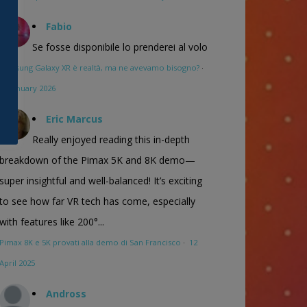
Fabio
Se fosse disponibile lo prenderei al volo
Samsung Galaxy XR è realtà, ma ne avevamo bisogno?
·
16 January 2026
Eric Marcus
Really enjoyed reading this in-depth
breakdown of the Pimax 5K and 8K demo—
super insightful and well-balanced! It’s exciting
to see how far VR tech has come, especially
with features like 200°...
Pimax 8K e 5K provati alla demo di San Francisco
·
12
April 2025
Andross