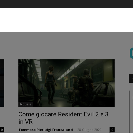
Notizie
Come giocare Resident Evil 2 e 3
in VR
Tommaso Pierluigi Francalanci
-
28 Giugno 2022
0
0