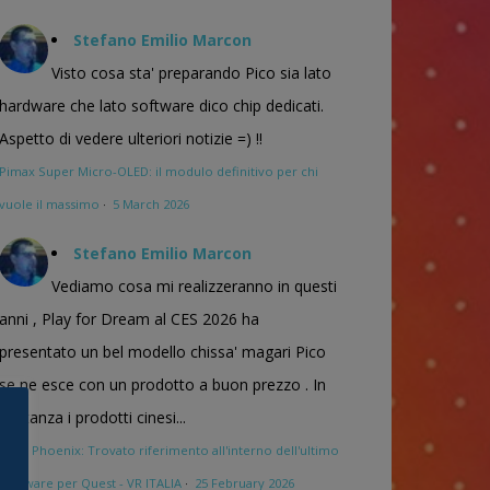
Stefano Emilio Marcon
Visto cosa sta' preparando Pico sia lato
hardware che lato software dico chip dedicati.
Aspetto di vedere ulteriori notizie =) !!
Pimax Super Micro-OLED: il modulo definitivo per chi
vuole il massimo
·
5 March 2026
Stefano Emilio Marcon
Vediamo cosa mi realizzeranno in questi
anni , Play for Dream al CES 2026 ha
presentato un bel modello chissa' magari Pico
se ne esce con un prodotto a buon prezzo . In
sostanza i prodotti cinesi...
Meta Phoenix: Trovato riferimento all'interno dell'ultimo
firmware per Quest - VR ITALIA
·
25 February 2026