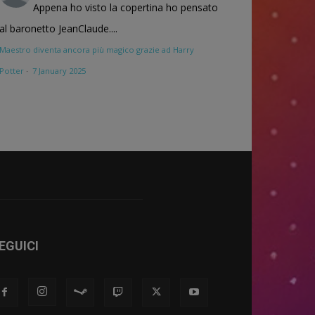
Appena ho visto la copertina ho pensato
al baronetto JeanClaude....
Maestro diventa ancora più magico grazie ad Harry
Potter
·
7 January 2025
EGUICI