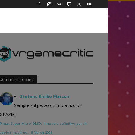
Commenti recenti
Stefano Emilio Marcon
Sempre sul pezzo ottimo articolo !!
GRAZIE.
Pimax Super Micro-OLED: il modulo definitivo per chi
vuole il massimo
·
5 March 2026