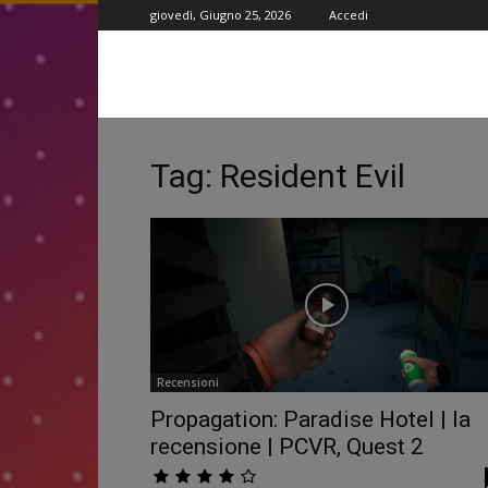
giovedì, Giugno 25, 2026
Accedi
Tag: Resident Evil
Recensioni
Propagation: Paradise Hotel | la
recensione | PCVR, Quest 2