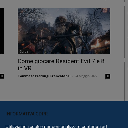
Guide
Come giocare Resident Evil 7 e 8
in VR
Tommaso Pierluigi Francalanci
-
24 Maggio 2022
0
0
INFORMATIVA GDPR
Utilizziamo i cookie per personalizzare contenuti ed