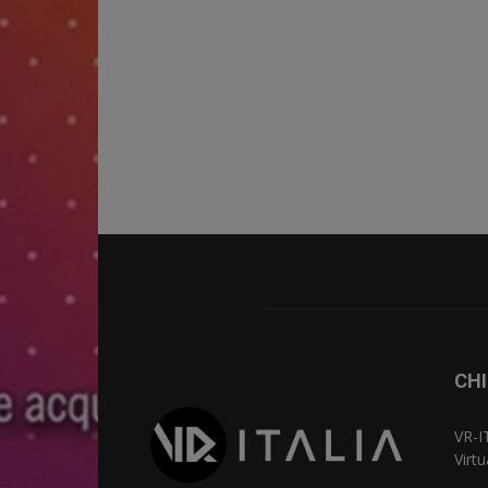
CHI
VR-I
Virt