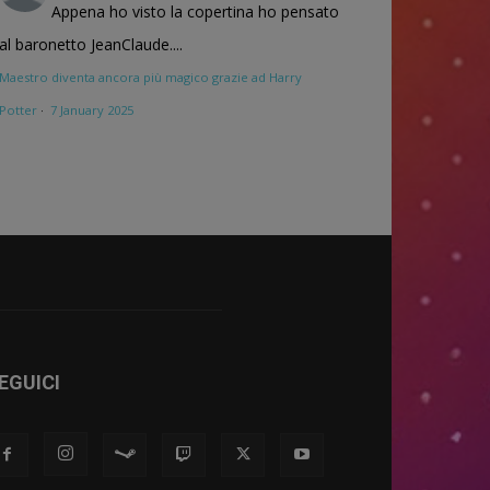
Appena ho visto la copertina ho pensato
al baronetto JeanClaude....
Maestro diventa ancora più magico grazie ad Harry
Potter
·
7 January 2025
EGUICI