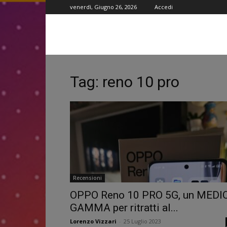
venerdì, Giugno 26, 2026
Accedi
Tag: reno 10 pro
Recensioni
OPPO Reno 10 PRO 5G, un MEDI
GAMMA per ritratti al...
Lorenzo Vizzari
-
25 Luglio 2023