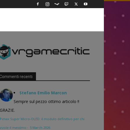
Commenti recenti
Stefano Emilio Marcon
Sempre sul pezzo ottimo articolo !!
GRAZIE.
Pimax Super Micro-OLED: il modulo definitivo per chi
vuole il massimo
·
5 March 2026