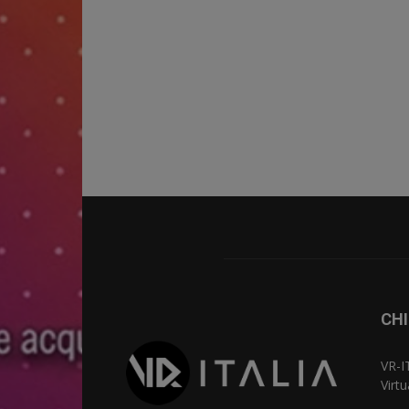
CHI
VR-I
Virt