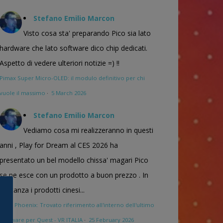
Stefano Emilio Marcon
Visto cosa sta' preparando Pico sia lato
hardware che lato software dico chip dedicati.
Aspetto di vedere ulteriori notizie =) !!
Pimax Super Micro-OLED: il modulo definitivo per chi
vuole il massimo
·
5 March 2026
Stefano Emilio Marcon
Vediamo cosa mi realizzeranno in questi
anni , Play for Dream al CES 2026 ha
presentato un bel modello chissa' magari Pico
se ne esce con un prodotto a buon prezzo . In
sostanza i prodotti cinesi...
Meta Phoenix: Trovato riferimento all'interno dell'ultimo
firmware per Quest - VR ITALIA
·
25 February 2026