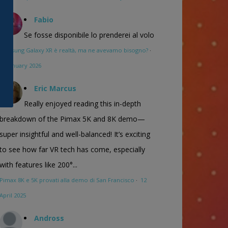
Fabio
Se fosse disponibile lo prenderei al volo
Samsung Galaxy XR è realtà, ma ne avevamo bisogno?
·
16 January 2026
Eric Marcus
Really enjoyed reading this in-depth
breakdown of the Pimax 5K and 8K demo—
super insightful and well-balanced! It’s exciting
to see how far VR tech has come, especially
with features like 200°...
Pimax 8K e 5K provati alla demo di San Francisco
·
12
April 2025
Andross