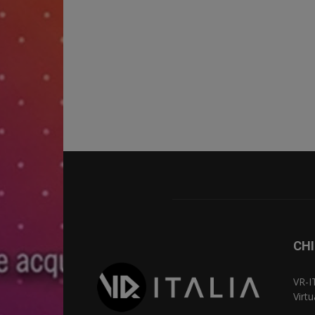
CHI
VR-I
Virt