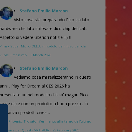
Stefano Emilio Marcon
Visto cosa sta' preparando Pico sia lato
hardware che lato software dico chip dedicati.
Aspetto di vedere ulteriori notizie =) !!
Pimax Super Micro-OLED: il modulo definitivo per chi
vuole il massimo
·
5 March 2026
Stefano Emilio Marcon
Vediamo cosa mi realizzeranno in questi
anni , Play for Dream al CES 2026 ha
presentato un bel modello chissa' magari Pico
se ne esce con un prodotto a buon prezzo . In
sostanza i prodotti cinesi...
Meta Phoenix: Trovato riferimento all'interno dell'ultimo
firmware per Quest - VR ITALIA
·
25 February 2026