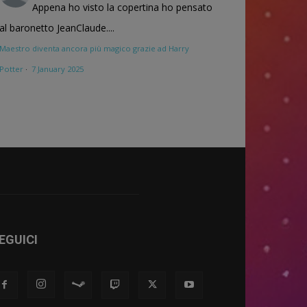
Appena ho visto la copertina ho pensato
al baronetto JeanClaude....
Maestro diventa ancora più magico grazie ad Harry
Potter
·
7 January 2025
EGUICI