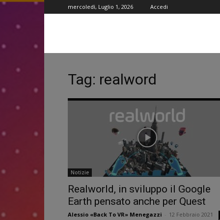
mercoledì, Luglio 1, 2026
Accedi
Tag: realword
Notizie
Realworld, in sviluppo il Google
Earth pensato anche per Quest
Alessio «Back To VR» Menegazzi
-
12 Febbraio 2021