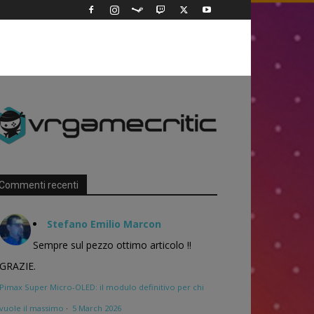
Commenti recenti
Stefano Emilio Marcon
Sempre sul pezzo ottimo articolo !!
GRAZIE.
Pimax Super Micro-OLED: il modulo definitivo per chi
vuole il massimo
·
5 March 2026