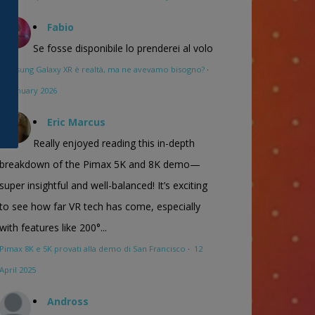
Fabio
Se fosse disponibile lo prenderei al volo
Samsung Galaxy XR è realtà, ma ne avevamo bisogno?
·
16 January 2026
Eric Marcus
Really enjoyed reading this in-depth
breakdown of the Pimax 5K and 8K demo—
super insightful and well-balanced! It’s exciting
to see how far VR tech has come, especially
with features like 200°...
Pimax 8K e 5K provati alla demo di San Francisco
·
12
April 2025
Andross