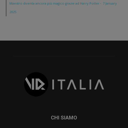
Maestro diventa ancora più magico grazie ad Harry Potter
·
7 January
2025
CHI SIAMO