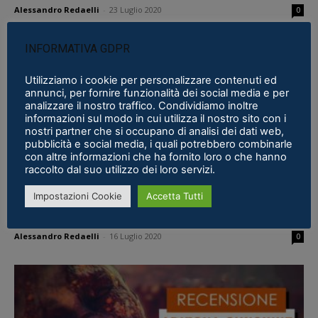
Alessandro Redaelli
-
23 Luglio 2020
0
INFORMATIVA GDPR
Utilizziamo i cookie per personalizzare contenuti ed
annunci, per fornire funzionalità dei social media e per
analizzare il nostro traffico. Condividiamo inoltre
informazioni sul modo in cui utilizza il nostro sito con i
nostri partner che si occupano di analisi dei dati web,
pubblicità e social media, i quali potrebbero combinarle
con altre informazioni che ha fornito loro o che hanno
raccolto dal suo utilizzo dei loro servizi.
Software
Impostazioni Cookie
Accetta Tutti
Five Nights at Freddy’s VR: analizziamo la
versione Oculus Quest!
Alessandro Redaelli
-
16 Luglio 2020
0