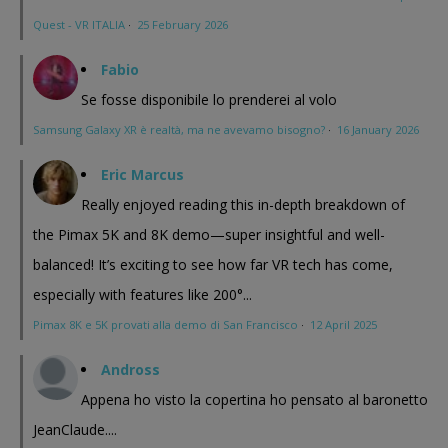
Quest - VR ITALIA
·
25 February 2026
Fabio
Se fosse disponibile lo prenderei al volo
Samsung Galaxy XR è realtà, ma ne avevamo bisogno?
·
16 January 2026
Eric Marcus
Really enjoyed reading this in-depth breakdown of
the Pimax 5K and 8K demo—super insightful and well-
balanced! It’s exciting to see how far VR tech has come,
especially with features like 200°...
Pimax 8K e 5K provati alla demo di San Francisco
·
12 April 2025
Andross
Appena ho visto la copertina ho pensato al baronetto
JeanClaude....