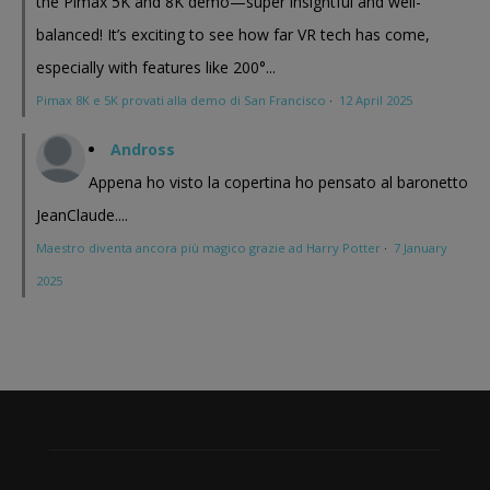
the Pimax 5K and 8K demo—super insightful and well-
balanced! It’s exciting to see how far VR tech has come,
especially with features like 200°...
Pimax 8K e 5K provati alla demo di San Francisco
·
12 April 2025
Andross
Appena ho visto la copertina ho pensato al baronetto
JeanClaude....
Maestro diventa ancora più magico grazie ad Harry Potter
·
7 January
2025