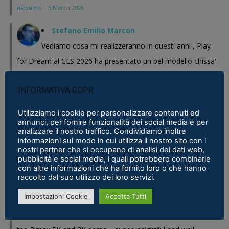
massimo
·
5 March 2026
Stefano Emilio Marcon
Vediamo cosa mi realizzeranno in questi anni , Play
for Dream al CES 2026 ha presentato un bel modello chissa'
magari Pico se ne esce con un prodotto a buon prezzo . In
INFORMATIVA GDPR
sostanza i prodotti cinesi...
Meta Phoenix: Trovato riferimento all'interno dell'ultimo firmware per
Utilizziamo i cookie per personalizzare contenuti ed
annunci, per fornire funzionalità dei social media e per
Quest - VR ITALIA
·
25 February 2026
analizzare il nostro traffico. Condividiamo inoltre
informazioni sul modo in cui utilizza il nostro sito con i
Fabio
nostri partner che si occupano di analisi dei dati web,
pubblicità e social media, i quali potrebbero combinarle
Se fosse disponibile lo prenderei al volo
con altre informazioni che ha fornito loro o che hanno
Samsung Galaxy XR è realtà, ma ne avevamo bisogno?
·
16 January 2026
raccolto dal suo utilizzo dei loro servizi.
Impostazioni Cookie
Accetta Tutti
Eric Marcus
Really enjoyed reading this in-depth breakdown of