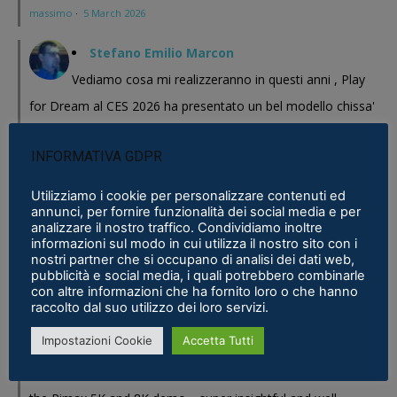
massimo
·
5 March 2026
Stefano Emilio Marcon
Vediamo cosa mi realizzeranno in questi anni , Play
for Dream al CES 2026 ha presentato un bel modello chissa'
magari Pico se ne esce con un prodotto a buon prezzo . In
INFORMATIVA GDPR
sostanza i prodotti cinesi...
Meta Phoenix: Trovato riferimento all'interno dell'ultimo firmware per
Utilizziamo i cookie per personalizzare contenuti ed
annunci, per fornire funzionalità dei social media e per
Quest - VR ITALIA
·
25 February 2026
analizzare il nostro traffico. Condividiamo inoltre
informazioni sul modo in cui utilizza il nostro sito con i
Fabio
nostri partner che si occupano di analisi dei dati web,
pubblicità e social media, i quali potrebbero combinarle
Se fosse disponibile lo prenderei al volo
con altre informazioni che ha fornito loro o che hanno
Samsung Galaxy XR è realtà, ma ne avevamo bisogno?
·
16 January 2026
raccolto dal suo utilizzo dei loro servizi.
Impostazioni Cookie
Accetta Tutti
Eric Marcus
Really enjoyed reading this in-depth breakdown of