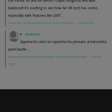
the Pimax 5K and 8K demo—super insightful and well-
balanced! It’s exciting to see how far VR tech has come,
especially with features like 200°...
Pimax 8K e 5K provati alla demo di San Francisco
·
12 April 2025
Andross
Appena ho visto la copertina ho pensato al baronetto
JeanClaude....
Maestro diventa ancora più magico grazie ad Harry Potter
·
7 January
2025