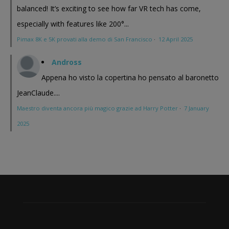
balanced! It’s exciting to see how far VR tech has come,
especially with features like 200°...
Pimax 8K e 5K provati alla demo di San Francisco
·
12 April 2025
Andross
Appena ho visto la copertina ho pensato al baronetto
JeanClaude....
Maestro diventa ancora più magico grazie ad Harry Potter
·
7 January
2025