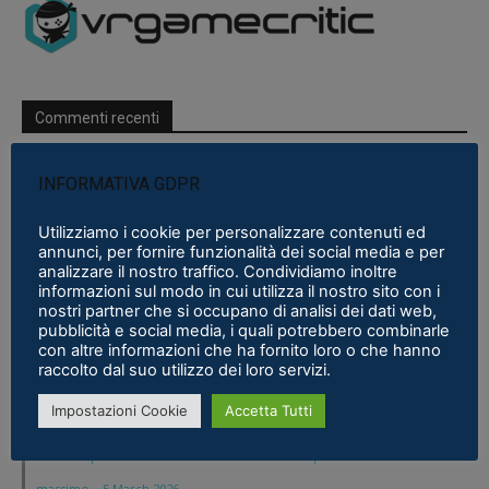
Commenti recenti
Stefano Emilio Marcon
INFORMATIVA GDPR
Sempre sul pezzo ottimo articolo !! GRAZIE.
Utilizziamo i cookie per personalizzare contenuti ed
Pimax Super Micro-OLED: il modulo definitivo per chi vuole il
annunci, per fornire funzionalità dei social media e per
analizzare il nostro traffico. Condividiamo inoltre
massimo
·
5 March 2026
informazioni sul modo in cui utilizza il nostro sito con i
nostri partner che si occupano di analisi dei dati web,
Stefano Emilio Marcon
pubblicità e social media, i quali potrebbero combinarle
con altre informazioni che ha fornito loro o che hanno
Visto cosa sta' preparando Pico sia lato hardware
raccolto dal suo utilizzo dei loro servizi.
che lato software dico chip dedicati. Aspetto di vedere
Impostazioni Cookie
Accetta Tutti
ulteriori notizie =) !!
Pimax Super Micro-OLED: il modulo definitivo per chi vuole il
massimo
·
5 March 2026