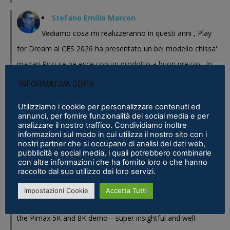
Stefano Emilio Marcon
Vediamo cosa mi realizzeranno in questi anni , Play
for Dream al CES 2026 ha presentato un bel modello chissa'
magari Pico se ne esce con un prodotto a buon prezzo . In
sostanza i prodotti cinesi...
INFORMATIVA GDPR
Meta Phoenix: Trovato riferimento all'interno dell'ultimo firmware per
Utilizziamo i cookie per personalizzare contenuti ed
Quest - VR ITALIA
·
25 February 2026
annunci, per fornire funzionalità dei social media e per
analizzare il nostro traffico. Condividiamo inoltre
Fabio
informazioni sul modo in cui utilizza il nostro sito con i
nostri partner che si occupano di analisi dei dati web,
Se fosse disponibile lo prenderei al volo
pubblicità e social media, i quali potrebbero combinarle
con altre informazioni che ha fornito loro o che hanno
Samsung Galaxy XR è realtà, ma ne avevamo bisogno?
·
16 January 2026
raccolto dal suo utilizzo dei loro servizi.
Eric Marcus
Impostazioni Cookie
Accetta Tutti
Really enjoyed reading this in-depth breakdown of
the Pimax 5K and 8K demo—super insightful and well-