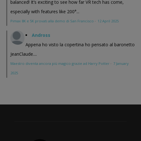
balanced! It’s exciting to see how far VR tech has come,
especially with features like 200°...
Pimax 8K e 5K provati alla demo di San Francisco
·
12 April 2025
Andross
Appena ho visto la copertina ho pensato al baronetto
JeanClaude....
Maestro diventa ancora più magico grazie ad Harry Potter
·
7 January
2025