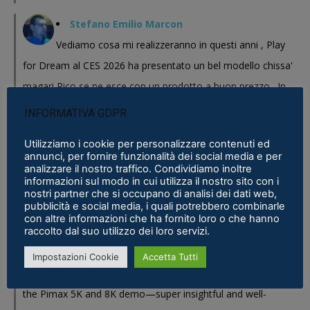
Stefano Emilio Marcon
Vediamo cosa mi realizzeranno in questi anni , Play
for Dream al CES 2026 ha presentato un bel modello chissa'
magari Pico se ne esce con un prodotto a buon prezzo . In
sostanza i prodotti cinesi...
INFORMATIVA GDPR
Meta Phoenix: Trovato riferimento all'interno dell'ultimo firmware per
Utilizziamo i cookie per personalizzare contenuti ed
Quest - VR ITALIA
·
25 February 2026
annunci, per fornire funzionalità dei social media e per
analizzare il nostro traffico. Condividiamo inoltre
Fabio
informazioni sul modo in cui utilizza il nostro sito con i
nostri partner che si occupano di analisi dei dati web,
Se fosse disponibile lo prenderei al volo
pubblicità e social media, i quali potrebbero combinarle
con altre informazioni che ha fornito loro o che hanno
Samsung Galaxy XR è realtà, ma ne avevamo bisogno?
·
16 January 2026
raccolto dal suo utilizzo dei loro servizi.
Eric Marcus
Impostazioni Cookie
Accetta Tutti
Really enjoyed reading this in-depth breakdown of
the Pimax 5K and 8K demo—super insightful and well-