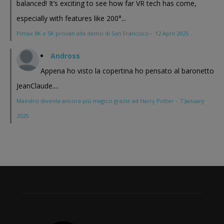
balanced! It’s exciting to see how far VR tech has come,
especially with features like 200°...
Pimax 8K e 5K provati alla demo di San Francisco
·
12 April 2025
Andross
Appena ho visto la copertina ho pensato al baronetto
JeanClaude....
Maestro diventa ancora più magico grazie ad Harry Potter
·
7 January
2025