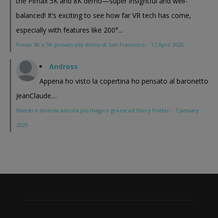
the Pimax 5K and 8K demo—super insightful and well-
balanced! It’s exciting to see how far VR tech has come,
especially with features like 200°...
Pimax 8K e 5K provati alla demo di San Francisco
·
12 April 2025
Andross
Appena ho visto la copertina ho pensato al baronetto
JeanClaude....
Maestro diventa ancora più magico grazie ad Harry Potter
·
7 January
2025