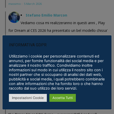
massimo
·
5 March 2026
Stefano Emilio Marcon
Vediamo cosa mi realizzeranno in questi anni , Play
for Dream al CES 2026 ha presentato un bel modello chissa'
magari Pico se ne esce con un prodotto a buon prezzo . In
INFORMATIVA GDPR
sostanza i prodotti cinesi...
Meta Phoenix: Trovato riferimento all'interno dell'ultimo firmware per
Utilizziamo i cookie per personalizzare contenuti ed
annunci, per fornire funzionalità dei social media e per
Quest - VR ITALIA
·
25 February 2026
analizzare il nostro traffico. Condividiamo inoltre
informazioni sul modo in cui utilizza il nostro sito con i
Fabio
nostri partner che si occupano di analisi dei dati web,
pubblicità e social media, i quali potrebbero combinarle
Se fosse disponibile lo prenderei al volo
con altre informazioni che ha fornito loro o che hanno
Samsung Galaxy XR è realtà, ma ne avevamo bisogno?
·
16 January 2026
raccolto dal suo utilizzo dei loro servizi.
Impostazioni Cookie
Accetta Tutti
Eric Marcus
Really enjoyed reading this in-depth breakdown of